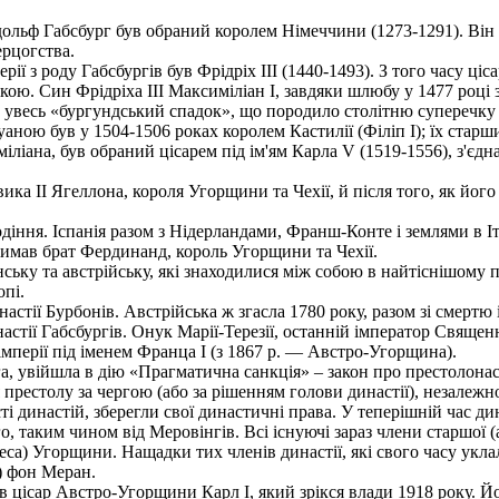
дольф Габсбург був обраний королем Німеччини (1273-1291). Він з
ерцогства.
 з роду Габсбургів був Фрідріх III (1440-1493). З того часу ціс
кою. Син Фрідріха III Максиміліан I, завдяки шлюбу у 1477 роц
а увесь «бургундський спадок», що породило столітню суперечку
аною був у 1504-1506 роках королем Кастилії (Філіп I); їх старш
симіліана, був обраний цісарем під ім'ям Карла V (1519-1556), з'є
а II Ягеллона, короля Угорщини та Чехії, й після того, як його 
діння. Іспанія разом з Нідерландами, Франш-Конте і землями в Італ
имав брат Фердинанд, король Угорщини та Чехії.
анську та австрійську, які знаходилися між собою в найтіснішом
пі.
астії Бурбонів. Австрійська ж згасла 1780 року, разом зі смертю і
астії Габсбургів. Онук Марії-Терезії, останній імператор Священ
мперії під іменем Франца I (з 1867 р. — Австро-Угорщина).
га, увійшла в дію «Прагматична санкція» – закон про престолона
 престолу за чергою (або за рішенням голови династії), незалежно
ті династій, зберегли свої династичні права. У теперішній час ди
 таким чином від Меровінгів. Всі існуючі зараз члени старшої (а
еса) Угорщини. Нащадки тих членів династії, які свого часу укл
) фон Меран.
в цісар Австро-Угорщини Карл I, який зрікся влади 1918 року. 