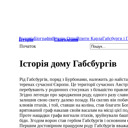
Родовід
Біографія
Візити Отто
Візити Карла
Габсбурги і
Історія
Сьогодення
Початок
Історія дому Габсбургів
Рід Габсбургів, поряд з Бурбонами, належить до найста
теренах сучасної Європи. Це території сучасних Австрії
перебувають у родинних стосунках з більшістю правля
Згідно легенди про зародження роду, одного разу слав
залишив свою свиту далеко позаду. На скелях він побачи
клювів птахів, і той, ставши на коліна, став благати Б
врятований граф наказав своїм васалам на місці цієї под
Проте нащадки графа вигнали птахів, зруйнували башту,
біди. Згодом ворон став гербом Габсбургів і основним 
Першим достовірним пращуром роду Габсбургів вважаєт