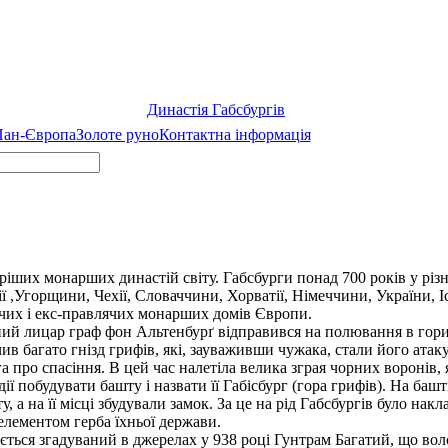
Династія Габсбургів
 Пан-Європа
Золоте руно
Контактна інформація
ріших монарших династій світу. Габсбурги понад 700 років у різ
 ,Угорщини, Чехії, Словаччини, Хорватії, Німеччини, України, Ісп
чих і екс-правлячих монарших домів Європи.
ний лицар граф фон Альтенбурґ відправився на полювання в гори.
в багато гнізд грифів, які, зауваживши чужака, стали його атакува
ога про спасіння. В цей час налетіла велика зграя чорних воронів,
ії побудувати башту і назвати її Габісбург (гора грифів). На башт
 а на її місці збудували замок. За це на рід Габсбургів було на
елементом герба їхньої держави.
ься згадуваний в джерелах у 938 році Гунтрам Багатий, що вол