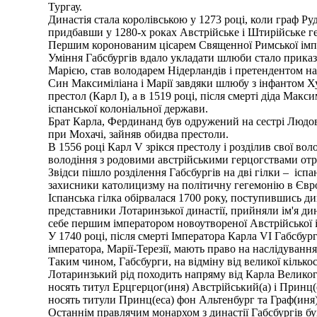
Тургау.
Династія стала королівською у 1273 році, коли граф Ру
придбавши у 1280-х роках Австрійське і Штирійське г
Першим коронованим цісарем Священної Римської імперії
Уміння Габсбургів вдало укладати шлюби стало приказ
Марією, став володарем Нідерландів і претендентом н
Син Максиміліана і Марії завдяки шлюбу з інфантом Ху
престол (Карл I), а в 1519 році, після смерті діда Мак
іспанської колоніальної держави.
Брат Карла, Фердинанд був одружений на сестрі Людовик
при Мохачі, зайняв обидва престоли.
В 1556 році Карл V зрікся престолу і розділив свої воло
володіння з родовими австрійськими герцогствами отр
Звідси пішло розділення Габсбургів на дві гілки – ісп
захисники католицизму на політичну гегемонію в Євро
Іспанська гілка обірвалася 1700 року, поступившись дин
представники Лотаринзької династії, прийняли ім'я дин
себе першим імператором новоутвореної Австрійської і
У 1740 році, після смерті Імператора Карла VI Габсбур
імператора, Марії-Терезії, мають право на наслідування
Таким чином, Габсбурги, на відміну від великої кількос
Лотаринзький рід походить напряму від Карла Великого,
носять титул Ерцгерцог(иня) Австрійський(а) і Принц(
носять титули Принц(еса) фон Альтенбург та Граф(иня
Останнім правлячим монархом з династії Габсбургів бу