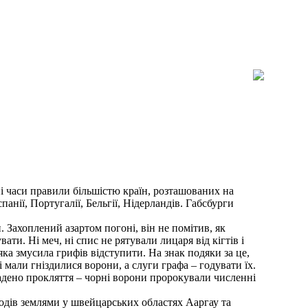
ні часи правили більшістю країн, розташованих на
анії, Португалії, Бельгії, Нідерландів. Габсбурги
 Захоплений азартом погоні, він не помітив, як
ти. Ні меч, ні спис не рятували лицаря від кігтів і
 яка змусила грифів відступити. На знак подяки за це,
і мали гніздилися ворони, а слуги графа – годувати їх.
кладено прокляття – чорні ворони пророкували численні
одів землями у швейцарських областях Ааргау та