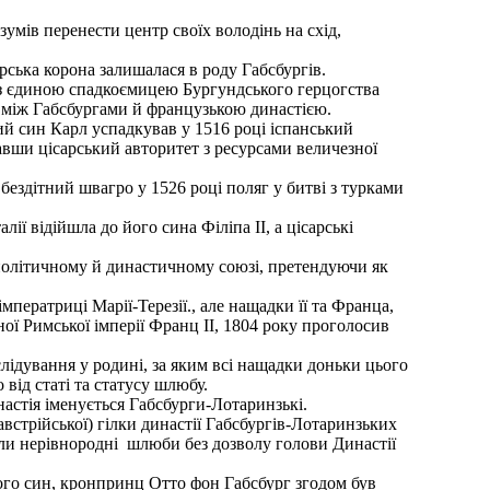
умів перенести центр своїх володінь на схід,
арська корона залишалася в роду Габсбургів.
і з єдиною спадкоємицею Бургундського герцогства
 між Габсбургами й французькою династією.
ий син Карл успадкував у 1516 році іспанський
днавши цісарський авторитет з ресурсами величезної
бездітний швагро у 1526 році поляг у битві з турками
ії відійшла до його сина Філіпа II, а цісарські
у політичному й династичному союзі, претендуючи як
мператриці Марії-Терезії., але нащадки її та Франца,
ної Римської імперії Франц ІІ, 1804 року проголосив
слідування у родині, за яким всі нащадки доньки цього
 від статі та статусу шлюбу.
настія іменується Габсбурги-Лотаринзькі.
встрійської) гілки династії Габсбургів-Лотаринзьких
али нерівнородні шлюби без дозволу голови Династії
Його син, кронпринц Отто фон Габсбург згодом був